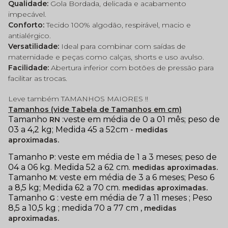
Qualidade:
Gola Bordada, delicada e acabamento
impecável.
Conforto:
Tecido 100% algodão, respirável, macio e
antialérgico.
Versatilidade:
Ideal para combinar com saídas de
maternidade e peças como calças, shorts e uso avulso.
Facilidade:
Abertura inferior com botões de pressão para
facilitar as trocas.
Leve também TAMANHOS MAIORES !!
Tamanhos (vide Tabela de Tamanhos em cm)
Tamanho
:veste em média de 0 a 01 mês; peso de
RN
03 a 4,2 kg; Medida 45 a 52cm -
medidas
aproximadas.
Tamanho
: veste em média de 1 a 3 meses; peso de
P
04 a 06 kg. Medida 52 a 62 cm.
medidas aproximadas.
Tamanho
: veste em média de 3 a 6 meses; Peso 6
M
a 8,5 kg; Medida 62 a 70 cm.
medidas aproximadas.
Tamanho
: veste em média de 7 a 11 meses ; Peso
G
8,5 a 10,5 kg ; medida 70 a 77 cm ,
medidas
aproximadas.