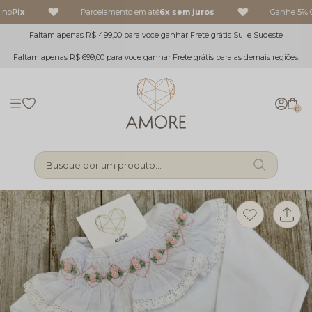
 no
Pix
Parcelamento em até
6x sem juros
Ganhe 5% O
Faltam apenas R$ 499,00 para voce ganhar Frete grátis Sul e Sudeste
Faltam apenas R$ 699,00 para voce ganhar Frete grátis para as demais regiões.
0
Busque por um produto...