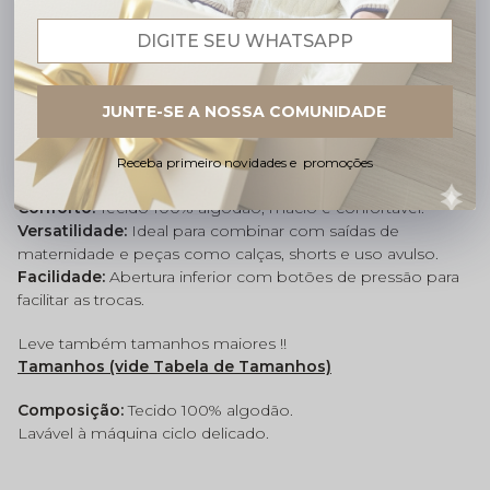
Esse body é a escolha ideal para compor o look da
saída
de maternidade
, trazendo um toque de
sofisticação e
delicadeza
.
JUNTE-SE A NOSSA COMUNIDADE
Por que as mamães amam:
Qualidade:
Gola de renda delicada e acabamento
Receba primeiro novidades e promoções
impecável.
Conforto:
Tecido 100% algodão, macio e confortável.
Versatilidade:
Ideal para combinar com saídas de
maternidade e peças como calças, shorts e uso avulso.
Facilidade:
Abertura inferior com botões de pressão para
facilitar as trocas.
Leve também tamanhos maiores !!
Tamanhos (vide Tabela de Tamanhos)
Composição:
Tecido 100% algodão.
Lavável à máquina ciclo delicado.