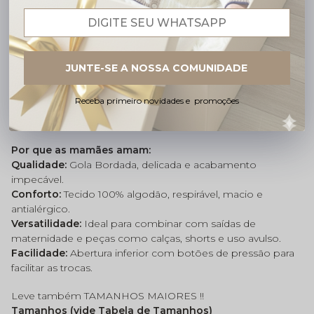
Descrição completa
Código identificador (SKU):
BGOL0024
Body Saída Maternidade Menino Cavalinho
JUNTE-SE A NOSSA COMUNIDADE
Perfeito para usar com a Saída de Maternidade
Esse
body é a escolha ideal para compor o look da
saída de
Receba primeiro novidades e promoções
maternidade
, trazendo um toque de
sofisticação e
delicadeza
.
Por que as mamães amam:
Qualidade:
Gola Bordada, delicada e acabamento
impecável.
Conforto:
Tecido 100% algodão, respirável, macio e
antialérgico.
Versatilidade:
Ideal para combinar com saídas de
maternidade e peças como calças, shorts e uso avulso.
Facilidade:
Abertura inferior com botões de pressão para
facilitar as trocas.
Leve também TAMANHOS MAIORES !!
Tamanhos (vide Tabela de Tamanhos)