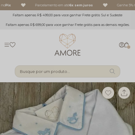
 no
Pix
Parcelamento em até
6x sem juros
Ganhe 5% O
Faltam apenas R$ 499,00 para voce ganhar Frete grátis Sul e Sudeste
Faltam apenas R$ 699,00 para voce ganhar Frete grátis para as demais regiões.
0
Busque por um produto...