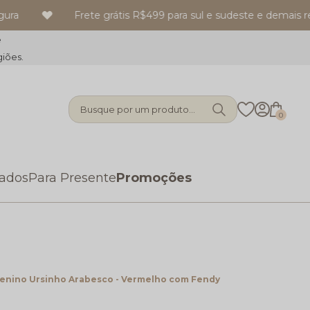
a
Frete grátis R$499 para sul e sudeste e demais reg
e
giões.
Busque por um produto...
0
zados
Para Presente
Promoções
enino Ursinho Arabesco - Vermelho com Fendy