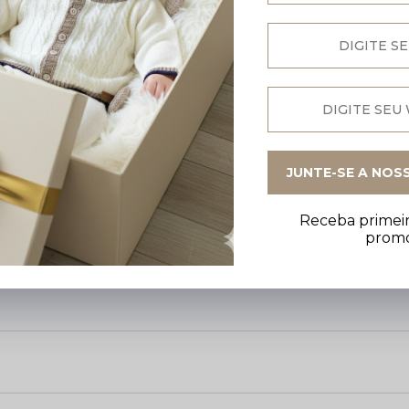
é a escolha ideal para compor o look da
saída de maternidade
JUNTE-SE A NOS
co.
 e peças como calças, shorts e uso avulso.
tar as trocas.
Receba primeir
prom