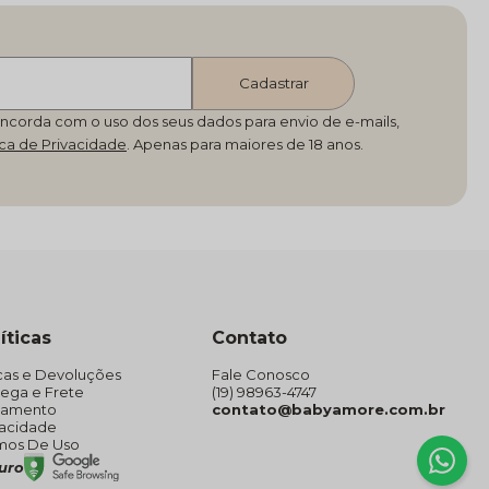
Cadastrar
oncorda com o uso dos seus dados para envio de e-mails,
ica de Privacidade
íticas
Contato
cas e Devoluções
Fale Conosco
rega e Frete
(19) 98963-4747
gamento
contato@babyamore.com.br
vacidade
mos De Uso
guro