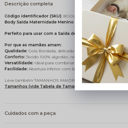
Descrição completa
Código identificador (SKU):
BGOL0020
Body Saída Maternidade Menino Ursinho
Perfeito para usar com a Saída de Maternidade
Esse body 
Por que as mamães amam:
Qualidade:
Gola Bordada, delicada e acabamento impecável.
Conforto:
Tecido 100% algodão, respirável, macio e antialérgi
Versatilidade:
Ideal para combinar com saídas de maternidade
Facilidade:
Abertura inferior com botões de pressão para facili
Leve também TAMANHOS MAIORES !!
Tamanhos (vide Tabela de Tamanhos)
Cuidados com a peça