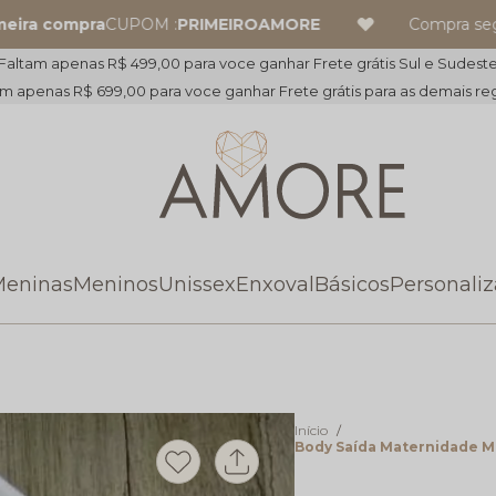
ra compra
CUPOM :
PRIMEIROAMORE
Compra segur
Faltam apenas R$ 499,00 para voce ganhar Frete grátis Sul e Sudest
m apenas R$ 699,00 para voce ganhar Frete grátis para as demais re
eninas
Meninos
Unissex
Enxoval
Básicos
Personali
Início
Body Saída Maternidade M