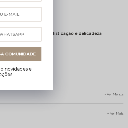
, trazendo um toque de
sofisticação e delicadeza
.
SA COMUNIDADE
o novidades e
oções