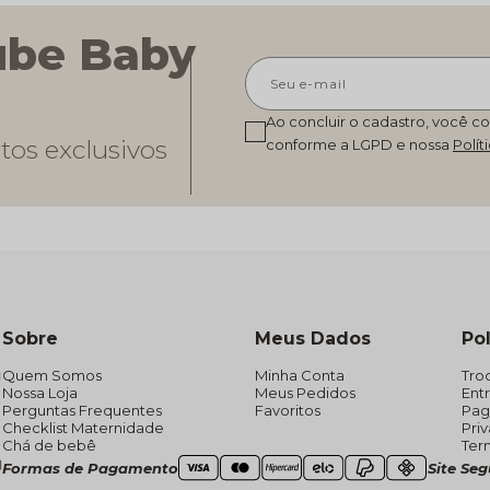
ube Baby
Ao concluir o cadastro, você c
tos exclusivos
conforme a LGPD e nossa
Polít
Sobre
Meus Dados
Pol
Quem Somos
Minha Conta
Tro
Nossa Loja
Meus Pedidos
Ent
Perguntas Frequentes
Favoritos
Pa
Checklist Maternidade
Pri
Chá de bebê
Ter
Formas de Pagamento
Site Se