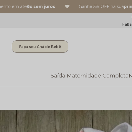
to em até
6x sem juros
Ganhe 5% OFF na sua
primei
Falta
Faça seu Chá de Bebê
Saída Maternidade Completa
M