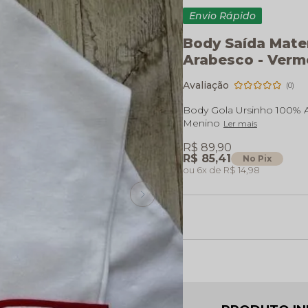
Envio Rápido
Body Saída Mate
Arabesco - Verm
(0)
Body Gola Ursinho 100% 
Menino
Ler mais
R$ 89,90
R$ 85,41
No Pix
6x
R$ 14,98