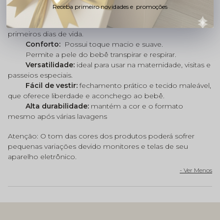
Receba primeiro novidades e promoções
·
Segurança:
Linha antialérgica 50% algodão (Não é Lã).
Auxilia a regular a
temperatura do corpinho nos
primeiros dias de vida.
Conforto:
Possui toque macio e suave.
Permite a pele do bebê transpirar e respirar.
Versatilidade:
ideal para usar na maternidade, visitas e
passeios especiais.
Fácil de vestir:
fechamento prático e tecido maleável,
que oferece liberdade e aconchego ao bebê.
Alta durabilidade:
mantém a cor e o formato
mesmo após várias lavagens
Atenção: O tom das cores dos produtos poderá sofrer
pequenas variações devido monitores e telas de seu
aparelho eletrônico.