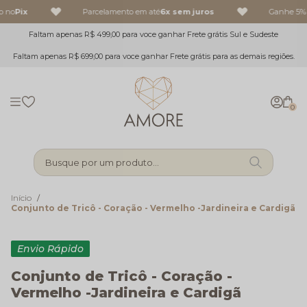
o no
Pix
Parcelamento em até
6x sem juros
Ganhe 5% 
Faltam apenas R$ 499,00 para voce ganhar Frete grátis Sul e Sudeste
Faltam apenas R$ 699,00 para voce ganhar Frete grátis para as demais regiões.
0
Busque por um produto...
Início
Conjunto de Tricô - Coração - Vermelho -Jardineira e Cardigã
Envio Rápido
Conjunto de Tricô - Coração -
Vermelho -Jardineira e Cardigã