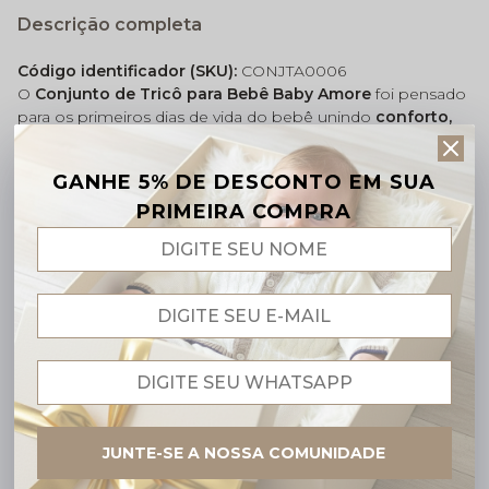
Descrição completa
Código identificador (SKU):
CONJTA0006
O
Conjunto de Tricô para Bebê Baby Amore
foi pensado
para os primeiros dias de vida do bebê unindo
conforto,
segurança e delicadeza
em cada ponto do tricô. Ele
pode ser usado com e sem mantinha, é ideal para compor
GANHE 5% DE DESCONTO EM SUA
o enxoval do bebê.
PRIMEIRA COMPRA
Esse produto é composto por:
. 01 Casaquinho.
01 Calça.
Ideal para ser usados com nossas mantas de tricô.
Tamanhos (vide Tabela de Tamanhos)
Composição:
Tricô 50% algodão antialérgico (fio Seridó),
confeccionado em linha. Não utilizamos lã em nossos
produtos.
JUNTE-SE A NOSSA COMUNIDADE
Benefícios do Tricô Amore: