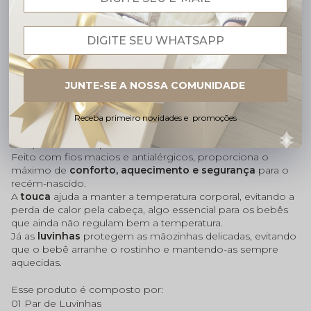
Descrição completa
Código identificador (SKU):
KITLUVTO0025
JUNTE-SE A NOSSA COMUNIDADE
TOUCA E LUVINHA DE TRICÔ PARA BEBÊ – CONFORTO E
PROTEÇÃO NOS PRIMEIROS DIAS
Receba primeiro novidades e promoções
O conjunto de
touca e luvinha de tricô para bebê
é
indispensável nos primeiros dias de vida.
Feito com fios macios e antialérgicos, proporciona o
máximo de
conforto, aquecimento e segurança
para o
recém-nascido.
A
touca
ajuda a manter a temperatura corporal, evitando a
perda de calor pela cabeça, algo essencial para os bebês
que ainda não regulam bem a temperatura.
Já as
luvinhas
protegem as mãozinhas delicadas, evitando
que o bebê arranhe o rostinho e mantendo-as sempre
aquecidas.
Esse produto é composto por:
01 Par de Luvinhas