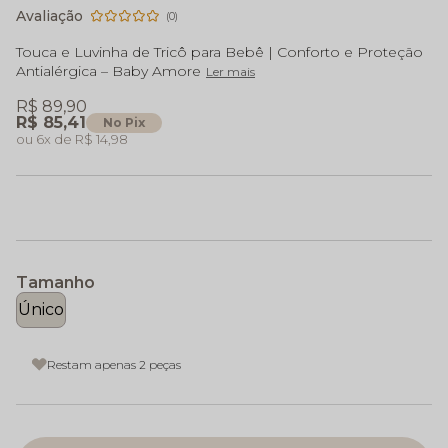
(0)
Touca e Luvinha de Tricô para Bebê | Conforto e Proteção
Antialérgica – Baby Amore
Ler mais
R$ 89,90
R$ 85,41
No Pix
6x
R$ 14,98
Tamanho
Único
Restam apenas 2 peças