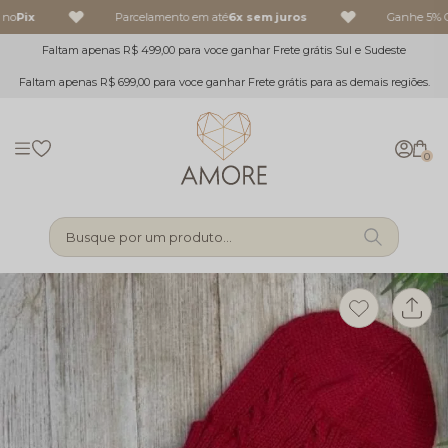
no
Pix
Parcelamento em até
6x sem juros
Ganhe 5% O
Faltam apenas R$ 499,00 para voce ganhar Frete grátis Sul e Sudeste
Faltam apenas R$ 699,00 para voce ganhar Frete grátis para as demais regiões.
0
Busque por um produto...