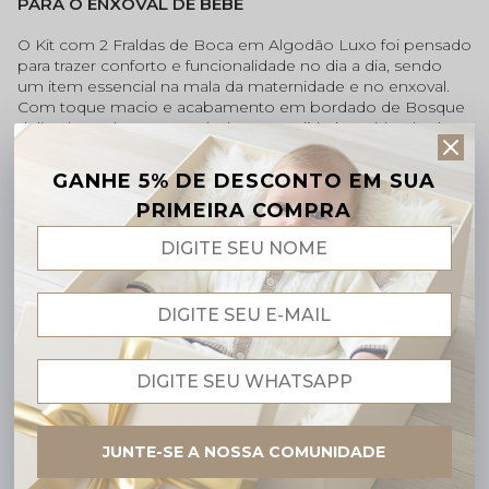
PARA O ENXOVAL DE BEBÊ
O Kit com 2 Fraldas de Boca em Algodão Luxo foi pensado
para trazer conforto e funcionalidade no dia a dia, sendo
um item essencial na mala da maternidade e no enxoval.
Com toque macio e acabamento em bordado de Bosque
delicado, cada peça une beleza e qualidade, cuidando da
pele sensível do bebê com todo carinho que esse
momento merece.
GANHE 5% DE DESCONTO EM SUA
Perfeitas para acompanhar as mamadas, proteger a
PRIMEIRA COMPRA
roupinha e manter o bebê sempre limpo e confortável.
Pano Duplo e Macio:
Tecido 100% algodão . Conforto
extremo e absorção superior.
Detalhes Exclusivos:
Barrado com delicada ursinha
bordada.
Acabamento Premium:
Bordado inglês (passa-fita),
costuras e bordados eletrônicos.
Presente Inesquecível:
Charme e funcionalidade em
uma peça só.
Medidas do Produto:
JUNTE-SE A NOSSA COMUNIDADE
Medidas: 35 cm x 35 cm.
UM ITEM INDISPENSÁVEL PARA TORNAR A ROTINA