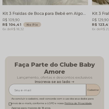
Kit 3 Fraldas de Boca para Bebê em Algodão – Bordada Cavalinho
R$ 109,90
R$ 129,90
R$ 104,41
R$ 123,4
No Pix
6x
R$ 18,32
6x
R$ 21
Faça Parte do Clube Baby
Amore
Lançamento, ofertas e descontos exclusivos
Inscreva-se ao lado ⇾
Cadastrar
Ao concluir o cadastro, você concorda com o uso dos seus dados para
envio de e-mails, conforme a LGPD e nossa
Política de Privacidade