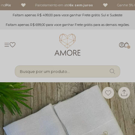
no
Pix
Parcelamento em até
6x sem juros
Ganhe 5% O
Faltam apenas R$ 499,00 para voce ganhar Frete grátis Sul e Sudeste
Faltam apenas R$ 699,00 para voce ganhar Frete grátis para as demais regiões.
0
Busque por um produto...