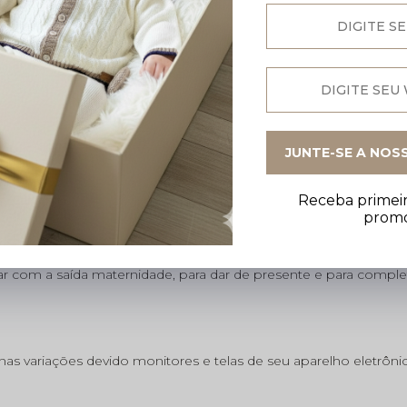
JUNTE-SE A NOS
Receba primeir
prom
mão com fio macio e antialérgico, garantindo conforto, beleza
sar com a saída maternidade, para dar de presente e para compl
s variações devido monitores e telas de seu aparelho eletrôni