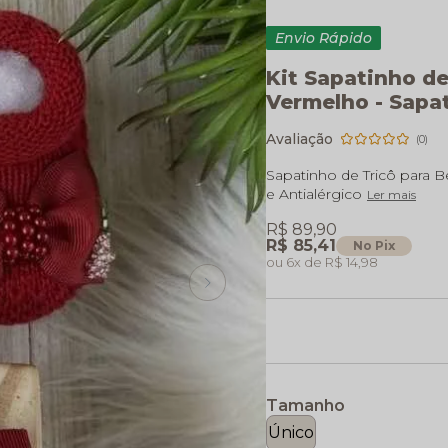
Envio Rápido
Kit Sapatinho de
Vermelho - Sapa
(0)
Sapatinho de Tricô para 
e Antialérgico
Ler mais
R$ 89,90
R$ 85,41
No Pix
6x
R$ 14,98
Tamanho
Único