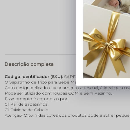
Descrição completa
Código identificador (SKU):
SAPFAIXA0079
O Sapatinho de Tricô para Bebê Menina Baby Amore é feito à 
Com design delicado e acabamento artesanal, é ideal para u
Pode ser utilizado com roupas COM e Sem Pezinho.
Esse produto é composto por:
01 Par de Sapatinhos
01 Faixinha de Cabelo
Atenção: O tom das cores dos produtos poderá sofrer pequena