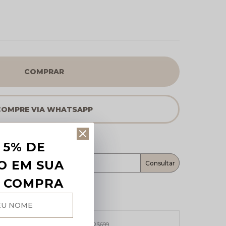
COMPRAR
 5% DE
O EM SUA
A COMPRA
Frete grátis
ara sul e sudeste e demais regiões R$699