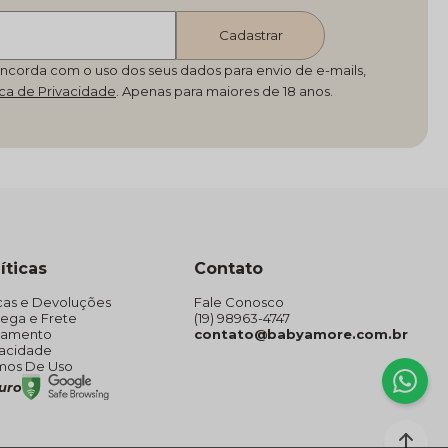
Cadastrar
oncorda com o uso dos seus dados para envio de e-mails,
ica de Privacidade
íticas
Contato
cas e Devoluções
Fale Conosco
rega e Frete
(19) 98963-4747
gamento
contato@babyamore.com.br
vacidade
mos De Uso
guro