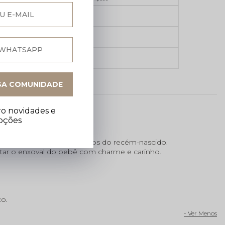
5% de desconto no
Pix
Ganhe 5% OFF na sua
primeira compra
Parcelamento em até
6x sem juros
SA COMUNIDADE
o novidades e
oções
 e proteção para os pezinhos do recém-nascido.
etar o enxoval do bebê com charme e carinho.
co.