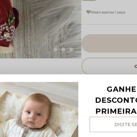
Resta apenas 1 peça
GANHE
DESCONT
PRIMEIR
Não sei o meu CEP
R$499 p