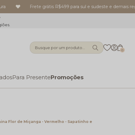
Frete grátis R$499 para sul e sudeste e demais regi
e
giões.
Busque por um produto...
0
zados
Para Presente
Promoções
ina Flor de Miçanga - Vermelho - Sapatinho e