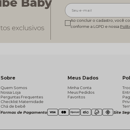
ube Baby
Ao concluir o cadastro, você c
tos exclusivos
conforme a LGPD e nossa
Polít
Sobre
Meus Dados
Pol
Quem Somos
Minha Conta
Tro
Nossa Loja
Meus Pedidos
Ent
Perguntas Frequentes
Favoritos
Pa
Checklist Maternidade
Pri
Chá de bebê
Ter
Formas de Pagamento
Site Se