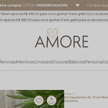
a compra
CUPOM :
PRIMEIROAMORE
Compra segura
Faltam apenas R$ 499,00 para voce ganhar Frete grátis Sul e Sudest
m apenas R$ 699,00 para voce ganhar Frete grátis para as demais re
eninas
Meninos
Unissex
Enxoval
Básicos
Personali
Início
Kit Sapatinho de Tricô Men
Faixinha