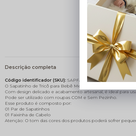
Descrição completa
Código identificador (SKU):
SAPFAIXA0083
O Sapatinho de Tricô para Bebê Menina Baby Amore é feito à 
Com design delicado e acabamento artesanal, é ideal para u
Pode ser utilizado com roupas COM e Sem Pezinho.
Esse produto é composto por:
01 Par de Sapatinhos
01 Faixinha de Cabelo
Atenção: O tom das cores dos produtos poderá sofrer pequena