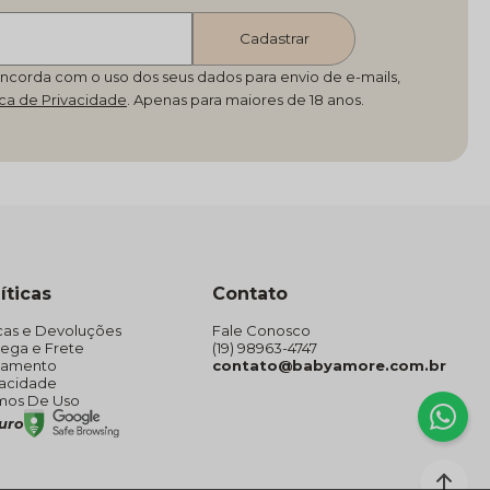
Cadastrar
oncorda com o uso dos seus dados para envio de e-mails,
ica de Privacidade
íticas
Contato
cas e Devoluções
Fale Conosco
rega e Frete
(19) 98963-4747
gamento
contato@babyamore.com.br
vacidade
mos De Uso
guro