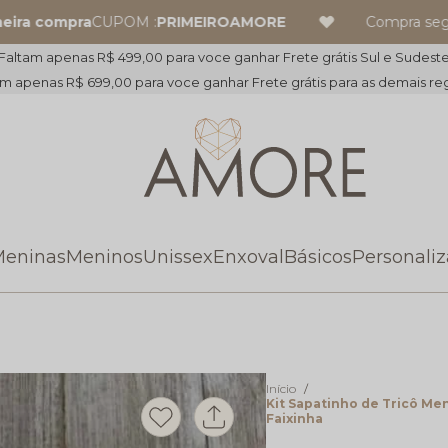
ra compra
CUPOM :
PRIMEIROAMORE
Compra segur
Faltam apenas R$ 499,00 para voce ganhar Frete grátis Sul e Sudest
m apenas R$ 699,00 para voce ganhar Frete grátis para as demais re
eninas
Meninos
Unissex
Enxoval
Básicos
Personali
Início
Kit Sapatinho de Tricô Men
Faixinha