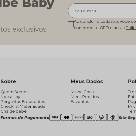
ube Baby
Ao concluir o cadastro, você c
tos exclusivos
conforme a LGPD e nossa
Polít
Sobre
Meus Dados
Pol
Quem Somos
Minha Conta
Tro
Nossa Loja
Meus Pedidos
Ent
Perguntas Frequentes
Favoritos
Pa
Checklist Maternidade
Pri
Chá de bebê
Ter
Formas de Pagamento
Site Se