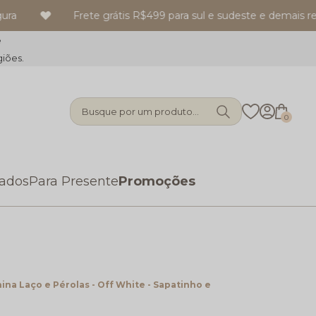
a
Frete grátis R$499 para sul e sudeste e demais reg
e
giões.
Busque por um produto...
0
zados
Para Presente
Promoções
ina Laço e Pérolas - Off White - Sapatinho e