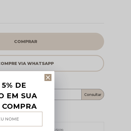
COMPRAR
 5% DE
O EM SUA
A COMPRA
Frete grátis
ara sul e sudeste e demais regiões R$699