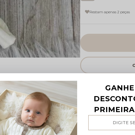
Restam apenas 2 peças
GANHE
DESCONT
PRIMEIR
Não sei o meu CEP
R$499 p