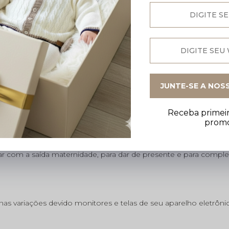
JUNTE-SE A NOS
Receba primeir
prom
mão com fio macio e antialérgico, garantindo conforto, beleza
sar com a saída maternidade, para dar de presente e para compl
s variações devido monitores e telas de seu aparelho eletrôni