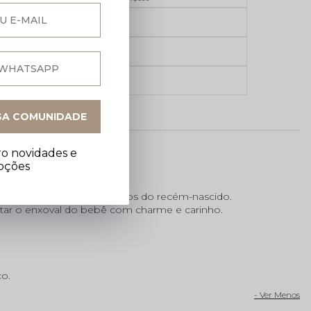
5% de desconto no
Pix
Ganhe 5% OFF na sua
primeira compra
Parcelamento em até
6x sem juros
SA COMUNIDADE
o novidades e
oções
 e proteção para os pezinhos do recém-nascido.
etar o enxoval do bebê com charme e carinho.
co.