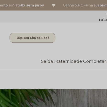
o em até
6x sem juros
Ganhe 5% OFF na sua
primei
Falta
Faça seu Chá de Bebê
Saída Maternidade Completa
M