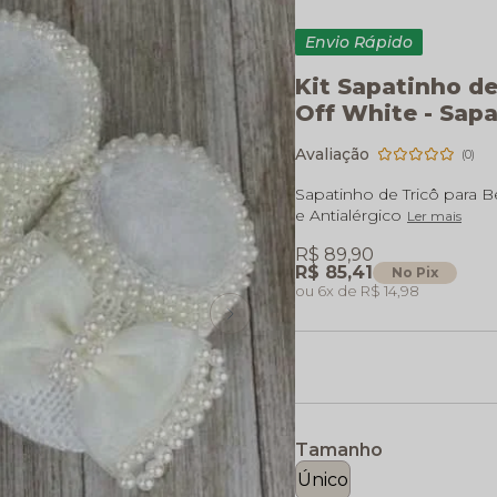
Envio Rápido
Kit Sapatinho de
Off White - Sapa
(0)
Sapatinho de Tricô para 
e Antialérgico
Ler mais
R$ 89,90
R$ 85,41
No Pix
6x
R$ 14,98
Tamanho
Único