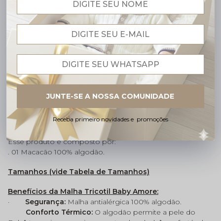
Descrição completa
Código identificador (SKU):
MACNINOM0004
Macacão para Maternidade Verão em Malha Tricotil
100% Algodão – Leve, Macio e Perfeito para os mais
quentes
O Macacão para Maternidade Verão em Malha Tricotil
100% Algodão
foi pensado para proporcionar o conforto
JUNTE-SE A NOSSA COMUNIDADE
do bebê, com um tecido leve, respirável
e
hipoalergênico
, perfeito para
as estações mais quentes
Receba primeiro novidades e promoções
ou maternidades climatizadas.
Esse produto é composto por:
. 01 Macacão 100% algodão.
Tamanhos (vide Tabela de Tamanhos)
Benefícios da Malha Tricotil Baby Amore:
·
Segurança:
Malha antialérgica 100% algodão.
Conforto Térmico:
O algodão permite a pele do