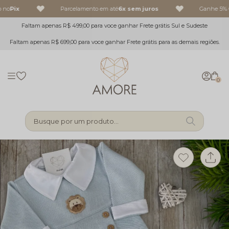
 no
Pix
Parcelamento em até
6x sem juros
Ganhe 5% O
Faltam apenas R$ 499,00 para voce ganhar Frete grátis Sul e Sudeste
Faltam apenas R$ 699,00 para voce ganhar Frete grátis para as demais regiões.
0
Busque por um produto...