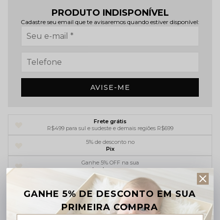
PRODUTO INDISPONÍVEL
Cadastre seu email que te avisaremos quando estiver disponível:
AVISE-ME
Frete grátis
R$499 para sul e sudeste e demais regiões R$699
5% de desconto no
Pix
Ganhe 5% OFF na sua
primeira compra
Parcelamento em até
6x sem juros
GANHE 5% DE DESCONTO EM SUA
PRIMEIRA COMPRA