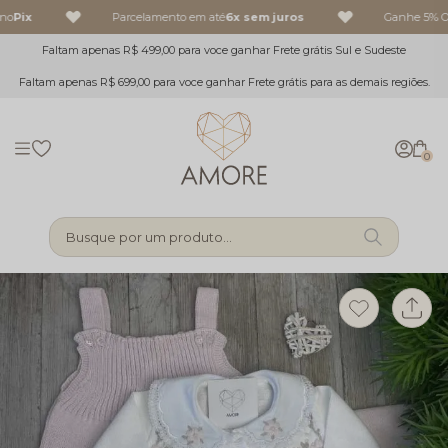
no
Pix
Parcelamento em até
6x sem juros
Ganhe 5% OF
Faltam apenas R$ 499,00 para voce ganhar Frete grátis Sul e Sudeste
Faltam apenas R$ 699,00 para voce ganhar Frete grátis para as demais regiões.
0
Busque por um produto...