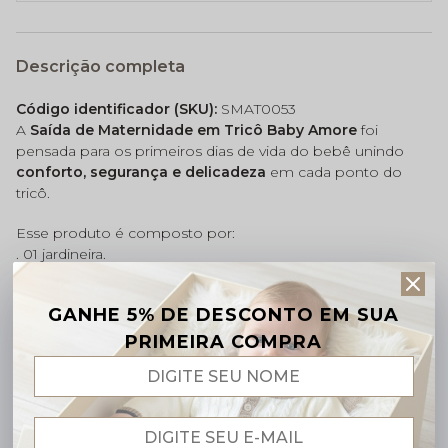
Descrição completa
Código identificador (SKU):
SMAT0053
A
Saída de Maternidade em Tricô Baby Amore
foi
pensada para os primeiros dias de vida do bebê unindo
conforto, segurança e delicadeza
em cada ponto do
tricô.
Esse produto é composto por:
. 01 jardineira.
. 01 Casaquinho Bordado.
. 01 Manta Coordenada.
GANHE 5% DE DESCONTO EM SUA
Tamanhos (vide Tabela de Tamanhos)
PRIMEIRA COMPRA
Benefícios do Tricô Amore:
·
Segurança:
Linha antialérgica 50% algodão (Não é
Lã).
Auxilia a regular a
temperatura do corpinho nos
primeiros dias de vida.