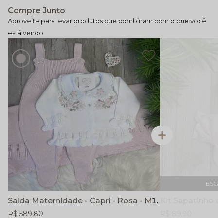
Compre Junto
ES
Saída Maternidade - Capri - Rosa - Manta, Casaco e Jardineira
R$ 589,80
R$ 89,90