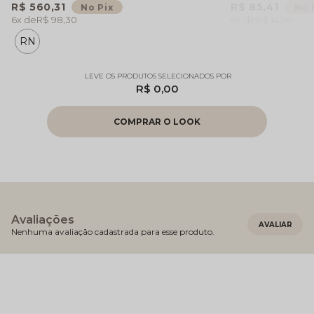
R$ 560,31
R$ 85,41
No Pix
No 
6x
R$ 98,30
6x
R$ 14,98
RN
R$ 0,00
Avaliações
Nenhuma avaliação cadastrada para esse produto.