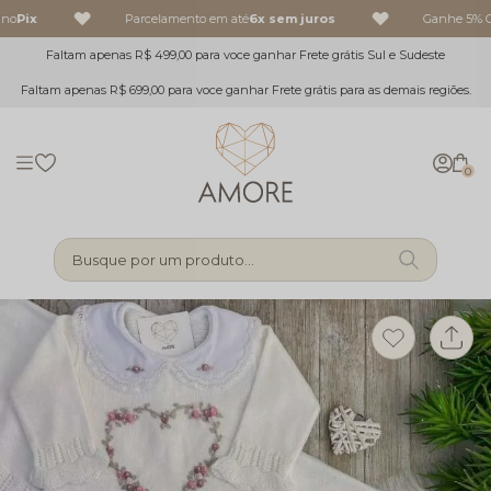
no
Pix
Parcelamento em até
6x sem juros
Ganhe 5% OF
Faltam apenas R$ 499,00 para voce ganhar Frete grátis Sul e Sudeste
Faltam apenas R$ 699,00 para voce ganhar Frete grátis para as demais regiões.
0
Busque por um produto...