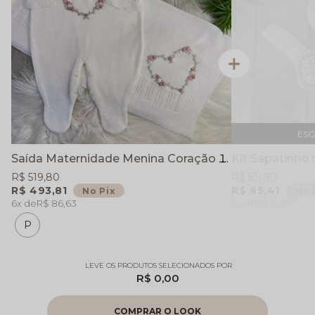
ES
Saída Maternidade Menina Coração Rococó - Branco - Manta e Macacão
R$ 519,80
R$ 89,90
R$ 493,81
R$ 85,41
No Pix
No 
6x
R$ 86,63
6x
R$ 14,98
P
R$ 0,00