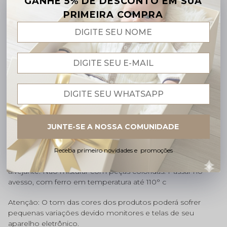
GANHE 5% DE DESCONTO EM SUA
Benefícios do Tricô Amore:
PRIMEIRA COMPRA
·
Segurança:
Linha antialérgica 50% algodão (Não é Lã).
Auxilia a regular a
temperatura do corpinho nos
primeiros dias de vida.
Conforto:
Possui toque macio e suave.
Permite a pele do bebê transpirar e respirar.
Versatilidade:
ideal para usar na maternidade, visitas e
passeios especiais.
Fácil de vestir:
fechamento prático e tecido maleável,
que oferece liberdade e aconchego ao bebê.
Alta durabilidade:
mantém a cor e o formato
JUNTE-SE A NOSSA COMUNIDADE
mesmo após várias lavagens
.
Dica cheia de Amore: Lavar a Saída Maternidade à mão,
Receba primeiro novidades e promoções
não deixar de molho, usar sabão neutro e não usar
alvejante. Não misturar com peças coloridas. Passar no
avesso, com ferro em temperatura até 110° c
Atenção: O tom das cores dos produtos poderá sofrer
pequenas variações devido monitores e telas de seu
aparelho eletrônico.