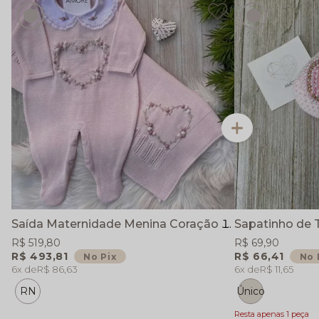
Saída Maternidade Menina Coração Rococó - Rosa Bebê - Manta e Macacão
Sapatinho de 
R$ 519,80
R$ 69,90
R$ 493,81
R$ 66,41
No Pix
No 
6x
R$ 86,63
6x
R$ 11,65
RN
Único
Resta apenas 1 peça