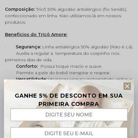
Composição:
Tricô 50% algodão antialérgico (fio Seridó),
confeccionado em linha. Não utilizamos lã em nossos
produtos.
Benefícios do Tricô Amore:
·
Segurança:
Linha antialérgica 50% algodão (Não é Lã).
Auxilia a regular a
temperatura do corpinho nos
primeiros dias de vida.
Conforto:
Possui toque macio e suave.
Permite a pele do bebê transpirar e respirar.
Versatilidade:
ideal para usar na maternidade, visitas e
passeios especiais.
Fácil de vestir:
fechamento prático e tecido maleável,
GANHE 5% DE DESCONTO EM SUA
que oferece liberdade e aconchego ao bebê.
PRIMEIRA COMPRA
Alta durabilidade:
mantém a cor e o formato
mesmo após várias lavagens
.
Dica cheia de Amore: Lavar a Saída Maternidade à mão,
não deixar de molho, usar sabão neutro e não usar
alvejante. Não misturar com peças coloridas. Passar no