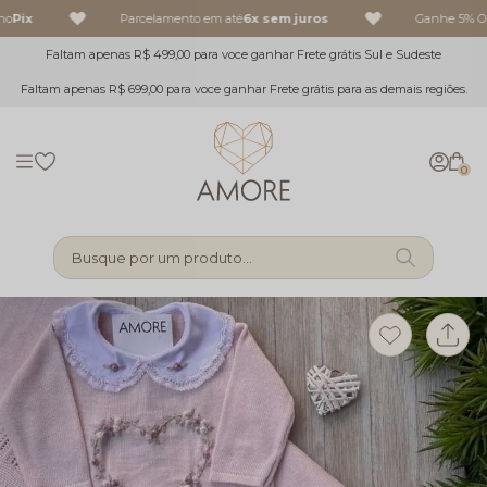
o
Pix
Parcelamento em até
6x sem juros
Ganhe 5% OFF
Faltam apenas R$ 499,00 para voce ganhar Frete grátis Sul e Sudeste
Faltam apenas R$ 699,00 para voce ganhar Frete grátis para as demais regiões.
0
Busque por um produto...