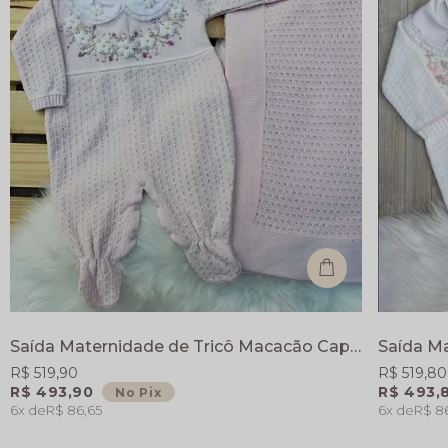
Saída Maternidade de Tricô Macacão Capri - Rosa - Macacão e Manta
R$ 519,90
R$ 519,80
R$ 493,90
R$ 493,
No Pix
6x
R$ 86,65
6x
R$ 8