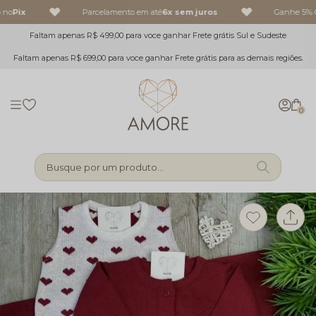
 no
Pix
Parcelamento em até
6x sem juros
Ganhe 5% O
Faltam apenas R$ 499,00 para voce ganhar Frete grátis Sul e Sudeste
Faltam apenas R$ 699,00 para voce ganhar Frete grátis para as demais regiões.
0
Busque por um produto...