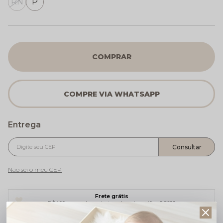
RN
P
COMPRAR
Não sei o meu CEP
Frete grátis
R$499 para sul e sudeste e demais regiões R$699
5% de desconto no