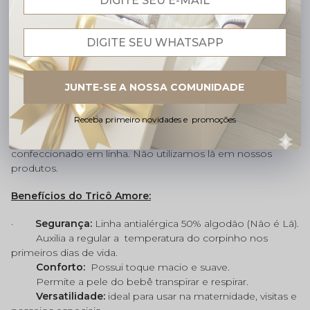
tricô.
Esse produto é composto por:
. 01 Jardineira.
01 Casaquinho.
. 01 Manta.
JUNTE-SE A NOSSA COMUNIDADE
Tamanhos (vide Tabela de Tamanhos)
Receba primeiro novidades e promoções
Composição:
Tricô 50% algodão antialérgico (fio Seridó),
confeccionado em linha. Não utilizamos lã em nossos
produtos.
Benefícios do Tricô Amore:
·
Segurança:
Linha antialérgica 50% algodão (Não é Lã).
Auxilia a regular a
temperatura do corpinho nos
primeiros dias de vida.
Conforto:
Possui toque macio e suave.
Permite a pele do bebê transpirar e respirar.
Versatilidade:
ideal para usar na maternidade, visitas e