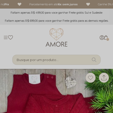
 no
Pix
Parcelamento em até
6x sem juros
Ganhe 5% O
Faltam apenas R$ 499,00 para voce ganhar Frete grátis Sul e Sudeste
Faltam apenas R$ 699,00 para voce ganhar Frete grátis para as demais regiões.
0
Busque por um produto...