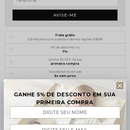
AVISE-ME
Frete grátis
R$499 para sul e sudeste e demais regiões R$699
5% de desconto no
Pix
Ganhe 5% OFF na sua
primeira compra
Parcelamento em até
6x sem juros
GANHE 5% DE DESCONTO EM SUA
Descrição completa
PRIMEIRA COMPRA
Código identificador (SKU):
SMOT0053
A
Saída de Maternidade em Tricô Baby Amore
foi
pensada para os primeiros dias de vida do bebê unindo
conforto, segurança e delicadeza
em cada ponto do