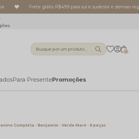
Frete grátis R$499 para sul e sudeste e demais regiões 
e
giões.
Busque por um produto...
0
zados
Para Presente
Promoções
enino Completa - Benjamim - Verde Maré - 6 peças