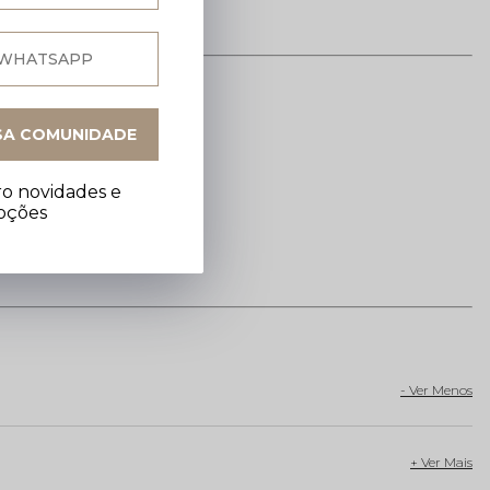
SA COMUNIDADE
da.
o novidades e
oções