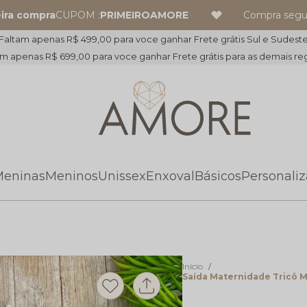
ompra
CUPOM :
PRIMEIROAMORE
Compra segura
Faltam apenas R$ 499,00 para voce ganhar Frete grátis Sul e Sudest
m apenas R$ 699,00 para voce ganhar Frete grátis para as demais re
eninas
Meninos
Unissex
Enxoval
Básicos
Personali
Início
Saída Maternidade Tricô M