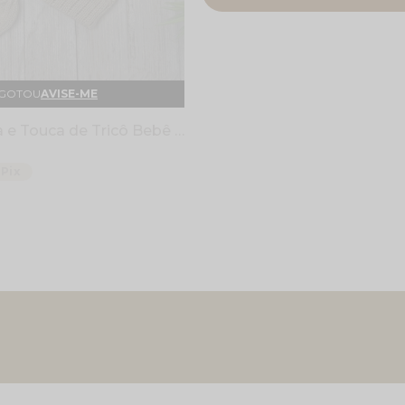
GOTOU
AVISE-ME
Conjunto Luva e Touca de Tricô Bebê - Pipoca - Castor
Pix