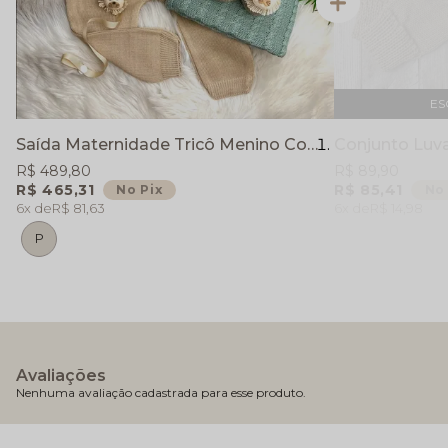
ES
Saída Maternidade Tricô Menino Completa - Benjamim - Verde Maré - 6 peças
R$ 489,80
R$ 89,90
R$ 465,31
R$ 85,41
No Pix
No 
6x
R$ 81,63
6x
R$ 14,98
P
Avaliações
Nenhuma avaliação cadastrada para esse produto.