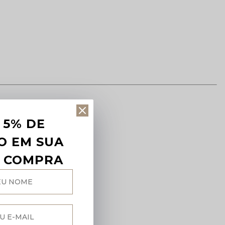
 5% DE
O EM SUA
A COMPRA