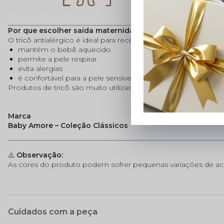
Por que escolher saída maternidade em tricô
O tricô antialérgico é ideal para recém-nascidos porque:
mantém o bebê aquecido
permite a pele respirar
evita alergias
é confortável para a pele sensível do recém-nascido
Produtos de tricô são muito utilizados em enxoval porque o
Marca
Baby Amore – Coleção Clássicos
⚠️
Observação:
As cores do produto podem sofrer pequenas variações de acor
Cuidados com a peça