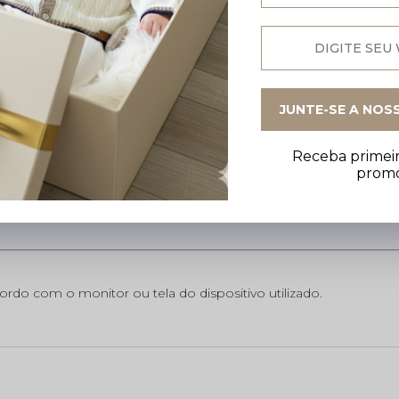
JUNTE-SE A NOS
ferecem
conforto térmico e maciez
para os primeiros dias de vi
Receba primeir
prom
do com o monitor ou tela do dispositivo utilizado.