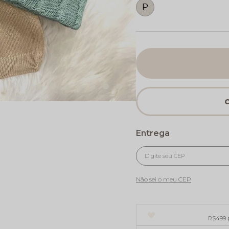
P
Não sei o meu CEP
R$499 p