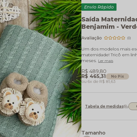
Envio Rápido
Saída Maternida
Benjamim - Verd
(0)
Um dos modelos mais esc
maternidade! Tricô em linh
meses.
Ler mais
R$ 489,80
R$ 465,31
No Pix
6x
R$ 81,63
Tabela de medidas
Tamanho