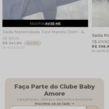
ESGOTOU
AVISE-ME
Saída Maternidade Tricô Menino Dom - Azul Marinho - Manta Jardineira e Casaco
R$ 359,90
R$ 419,90
R$ 341,90
No Pix
R$ 398,
6x
R$ 59,98
6x
R$ 6
Faça Parte do Clube Baby
Amore
Lançamento, ofertas e descontos exclusivos
Inscreva-se ao lado ⇾