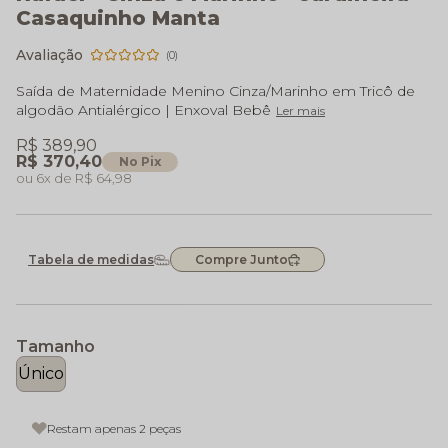
Casaquinho Manta
(0)
Saída de Maternidade Menino Cinza/Marinho em Tricô de
algodão Antialérgico | Enxoval Bebê
Ler mais
R$ 389,90
R$ 370,40
No Pix
6x
R$ 64,98
Tabela de medidas
Compre Junto
Tamanho
Único
Restam apenas 2 peças