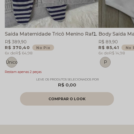
Saída Maternidade Tricô Menino Rafael - Cinza e Marinho - Jardineira Casaquinho Manta
R$ 389,90
R$ 89,90
R$ 370,40
R$ 85,41
No Pix
No 
6x
R$ 64,98
6x
R$ 14,98
Único
P
Restam apenas 2 peças
R$ 0,00