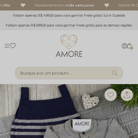
no
Pix
Parcelamento em até
6x sem juros
Ganhe 5% OF
Faltam apenas R$ 499,00 para voce ganhar Frete grátis Sul e Sudeste
Faltam apenas R$ 699,00 para voce ganhar Frete grátis para as demais regiões.
0
Busque por um produto...