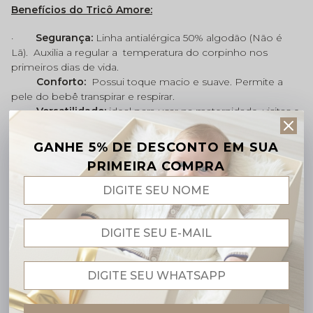
Benefícios do Tricô Amore:
·
Segurança:
Linha antialérgica 50% algodão (Não é
Lã).
Auxilia a regular a
temperatura do corpinho nos
primeiros dias de vida.
Conforto:
Possui toque macio e suave. Permite a
pele do bebê transpirar e respirar.
Versatilidade:
ideal para usar na maternidade, visitas e
passeios especiais.
Fácil de vestir:
fechamento prático e tecido maleável,
GANHE 5% DE DESCONTO EM SUA
que oferece liberdade e aconchego ao bebê.
PRIMEIRA COMPRA
Alta durabilidade:
mantém a cor e o formato
mesmo após várias lavagens
.
Atenção: O tom das cores dos produtos poderá sofrer
pequenas variações devido monitores e telas de seu
aparelho eletrônico.
Cuidados com a peça