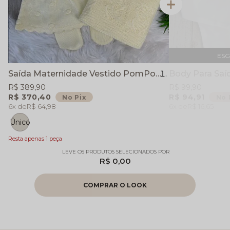
ES
Saída Maternidade Vestido PomPom - Amarelo - Completa - 4 Peças
R$ 389,90
R$ 99,90
R$ 370,40
R$ 94,91
No Pix
No 
6x
R$ 64,98
6x
R$ 16,65
Único
Resta apenas 1 peça
R$ 0,00