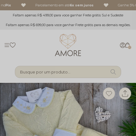
no
Pix
Parcelamento em até
6x sem juros
Ganhe 5% O
Faltam apenas R$ 499,00 para voce ganhar Frete grátis Sul e Sudeste
Faltam apenas R$ 699,00 para voce ganhar Frete grátis para as demais regiões.
0
Busque por um produto...