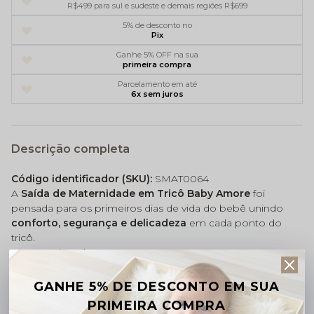
R$499 para sul e sudeste e demais regiões R$699
5% de desconto no
Pix
Ganhe 5% OFF na sua
primeira compra
Parcelamento em até
6x sem juros
Descrição completa
Código identificador (SKU):
SMAT0064
A
Saída de Maternidade em Tricô Baby Amore
foi
pensada para os primeiros dias de vida do bebê unindo
conforto, segurança e delicadeza
em cada ponto do
tricô.
Esse produto é composto por:
. 01 Vestido.
. 01 Calça.
GANHE 5% DE DESCONTO EM SUA
. 01 Manta Coordenada.
PRIMEIRA COMPRA
. 01 Body Gola Bordada.