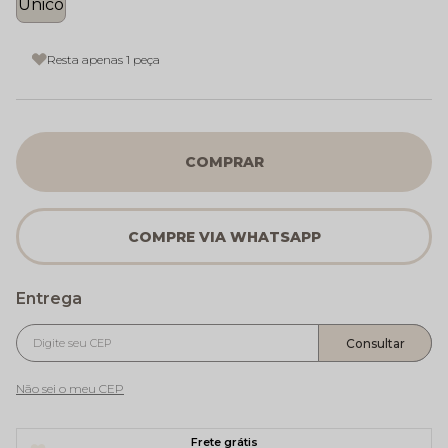
Único
Resta apenas 1 peça
COMPRAR
Não sei o meu CEP
Frete grátis