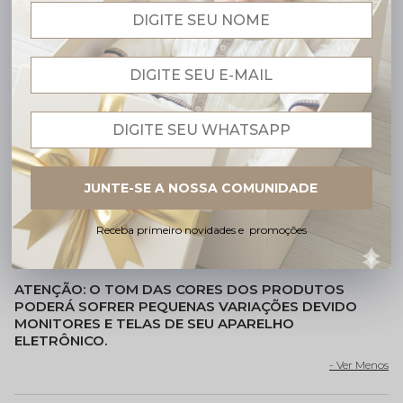
Tamanhos (vide Tabela de Tamanhos)
BENEFÍCIOS DO TRICÔ AMORE:
SEGURANÇA:
A LINHA ACRÍLICA É MAIS MACIA E
100% HIPOALERGÊNICA, IDEAL PARA A PELE SENSÍVEL
DO RECÉM-NASCIDO.
CONFORTO TÉRMICO:
A LINHA ACRÍLICA TEM
EXCELENTE
CAPACIDADE DE ISOLAMENTO TÉRMICO
,
MANTENDO O BEBÊ
AQUECIDO NA MEDIDA CERTA
.
FÁCIL DE VESTIR:
FECHAMENTO PRÁTICO E
JUNTE-SE A NOSSA COMUNIDADE
TECIDO MALEÁVEL, QUE OFERECE LIBERDADE E
ACONCHEGO AO BEBÊ.
Receba primeiro novidades e promoções
ALTA DURABILIDADE:
MANTÉM A COR E O
FORMATO MESMO APÓS VÁRIAS LAVAGENS
ATENÇÃO: O TOM DAS CORES DOS PRODUTOS
PODERÁ SOFRER PEQUENAS VARIAÇÕES DEVIDO
MONITORES E TELAS DE SEU APARELHO
ELETRÔNICO.