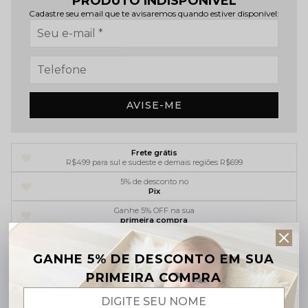
PRODUTO INDISPONÍVEL
Cadastre seu email que te avisaremos quando estiver disponível:
AVISE-ME
Frete grátis
R$499 para sul e sudeste e demais regiões R$699
5% de desconto no
Pix
Ganhe 5% OFF na sua
primeira compra
Parcelamento em até
6x sem juros
GANHE 5% DE DESCONTO EM SUA
PRIMEIRA COMPRA
Descrição completa