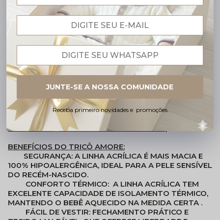
Código identificador (SKU):
SMAT0010
A
Saída de Maternidade em Tricô Baby Amore
foi
pensada para os primeiros dias de vida do bebê unindo
conforto, segurança e delicadeza
em cada ponto do
tricô.
Esse produto é composto por:
JUNTE-SE A NOSSA COMUNIDADE
. 01 Vestido.
. 01 Calça.
. 01 Manta Coordenada.
Receba primeiro novidades e promoções
TAMANHOS (VIDE TABELA DE TAMANHOS)
BENEFÍCIOS DO TRICÔ AMORE:
SEGURANÇA:
A LINHA ACRÍLICA É MAIS MACIA E
100% HIPOALERGÊNICA, IDEAL PARA A PELE SENSÍVEL
DO RECÉM-NASCIDO.
CONFORTO TÉRMICO:
A LINHA ACRÍLICA TEM
EXCELENTE
CAPACIDADE DE ISOLAMENTO TÉRMICO
,
MANTENDO O BEBÊ
AQUECIDO NA MEDIDA CERTA
.
FÁCIL DE VESTIR:
FECHAMENTO PRÁTICO E