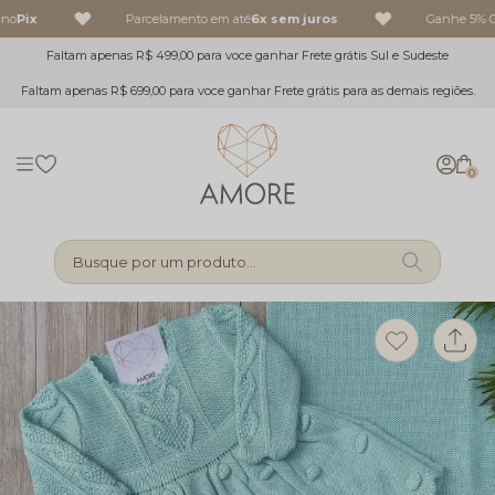
no
Pix
Parcelamento em até
6x sem juros
Ganhe 5% O
Faltam apenas R$ 499,00 para voce ganhar Frete grátis Sul e Sudeste
Faltam apenas R$ 699,00 para voce ganhar Frete grátis para as demais regiões.
0
Busque por um produto...