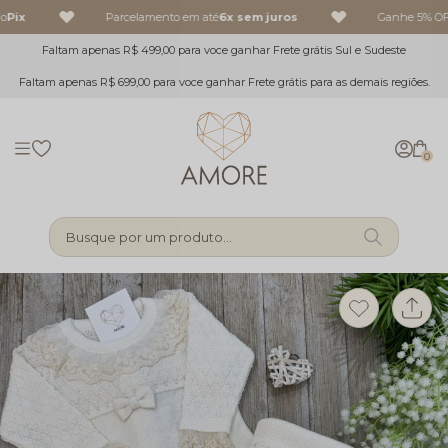
Pix
Parcelamento em até
6x sem juros
Ganhe 5% OFF
Faltam apenas R$ 499,00 para voce ganhar Frete grátis Sul e Sudeste
Faltam apenas R$ 699,00 para voce ganhar Frete grátis para as demais regiões.
0
Busque por um produto...