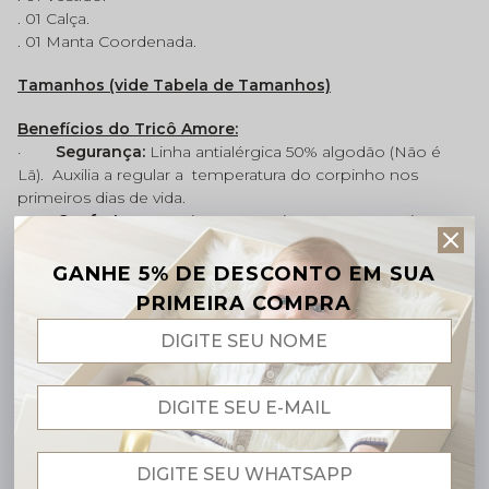
. 01 Calça.
. 01 Manta Coordenada.
Tamanhos (vide Tabela de Tamanhos)
Benefícios do Tricô Amore:
·
Segurança:
Linha antialérgica 50% algodão (Não é
Lã).
Auxilia a regular a
temperatura do corpinho nos
primeiros dias de vida.
Conforto:
Possui toque macio e suave. Permite a
pele do bebê transpirar e respirar.
Fácil de vestir:
fechamento prático e tecido maleável,
GANHE 5% DE DESCONTO EM SUA
que oferece liberdade e aconchego ao bebê.
PRIMEIRA COMPRA
Alta durabilidade:
mantém a cor e o formato
mesmo após várias lavagens
Marca
Baby Amore
Coleção
: Prinecesas
Atenção: O tom das cores dos produtos poderá sofrer
pequenas variações devido monitores e telas de seu
aparelho eletrônico.