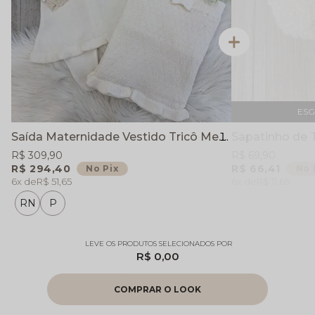
ES
Saída Maternidade Vestido Tricô Menina Laço de Amor - Off White - Vestido Calça e Manta
Sapatinho de T
R$ 309,90
R$ 69,90
R$ 294,40
R$ 66,41
No Pix
No 
6x
R$ 51,65
6x
R$ 11,65
RN
P
R$ 0,00