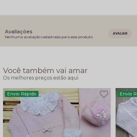
Avaliações
Nenhuma avaliação cadastrada para esse produto.
Você também vai amar
Envio Rápido
Envio R