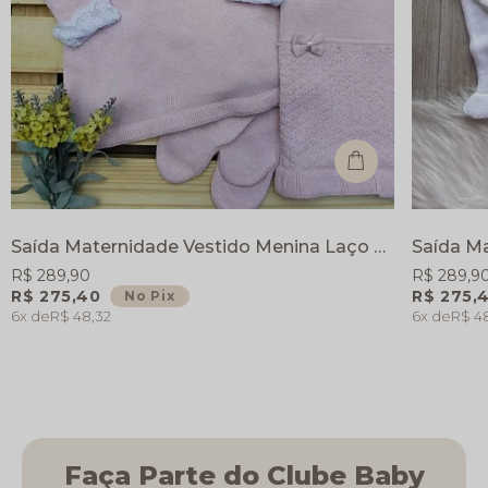
Saída Maternidade Vestido Menina Laço de Amor - Rosa - Vestido Calça e Manta
R$ 289,90
R$ 289,9
R$ 275,40
R$ 275,
No Pix
6x
R$ 48,32
6x
R$ 4
Faça Parte do Clube Baby