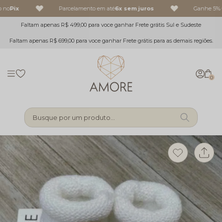
 no
Pix
Parcelamento em até
6x sem juros
Ganhe 5% O
Faltam apenas R$ 499,00 para voce ganhar Frete grátis Sul e Sudeste
Faltam apenas R$ 699,00 para voce ganhar Frete grátis para as demais regiões.
0
Busque por um produto...