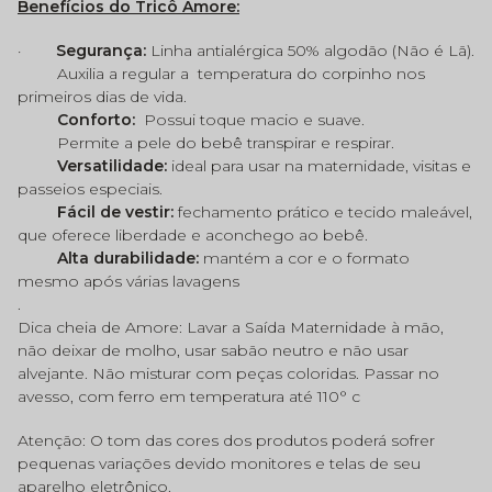
Benefícios do Tricô Amore:
·
Segurança:
Linha antialérgica 50% algodão (Não é Lã).
Auxilia a regular a
temperatura do corpinho nos
primeiros dias de vida.
Conforto:
Possui toque macio e suave.
Permite a pele do bebê transpirar e respirar.
Versatilidade:
ideal para usar na maternidade, visitas e
passeios especiais.
Fácil de vestir:
fechamento prático e tecido maleável,
que oferece liberdade e aconchego ao bebê.
Alta durabilidade:
mantém a cor e o formato
mesmo após várias lavagens
.
Dica cheia de Amore: Lavar a Saída Maternidade à mão,
não deixar de molho, usar sabão neutro e não usar
alvejante. Não misturar com peças coloridas. Passar no
avesso, com ferro em temperatura até 110° c
Atenção: O tom das cores dos produtos poderá sofrer
pequenas variações devido monitores e telas de seu
aparelho eletrônico.